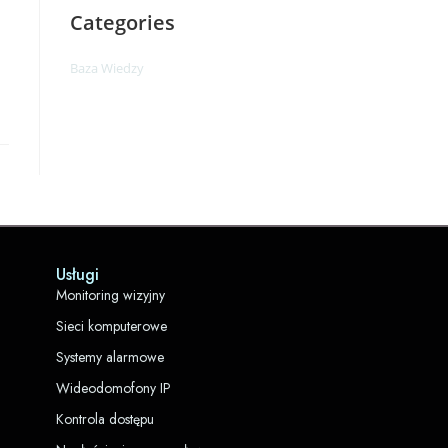
Categories
Baza Wiedzy
Usługi
Monitoring wizyjny
Sieci komputerowe
Systemy alarmowe
Wideodomofony IP
Kontrola dostępu