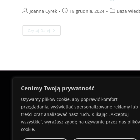
Joanna Cyrek
19 grudnia, 2024
Baza Wied
Czytaj Dalej
Cenimy Twoją prywatność
Używamy plików cookie, aby poprawić komfort
Innowacyjne rozwiązania, które podnoszą
przeglądania, wyświetlać spersonalizowane reklamy lub
życia – skontaktuj się z nami i odkryj, ja
treści oraz analizować nasz ruch. Klikając „Akceptuj
wspólnie osiągnąć sukces.
wszystkie”, wyrażasz zgodę na używanie przez nas plikó
cookie.