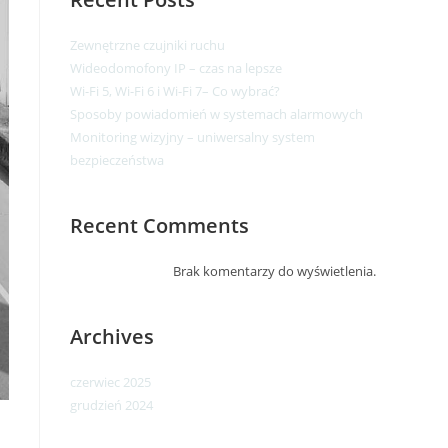
Zewnętrzne czujniki ruchu
Wideodomofony IP – czas na lepsze​
Wi-Fi 5, Wi-Fi 6 i Wi-Fi 7– Co wybrać?
Sposoby powiadomień w systemach alarmowych
Monitoring wizyjny – uniwersalny system
bezpieczeństwa
Recent Comments
Brak komentarzy do wyświetlenia.
Archives
czerwiec 2025
grudzień 2024