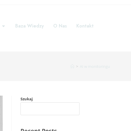
Baza Wiedzy
O Nas
Kontakt
>
AI w monitoringu
Szukaj
SZUKAJ
Recent Posts