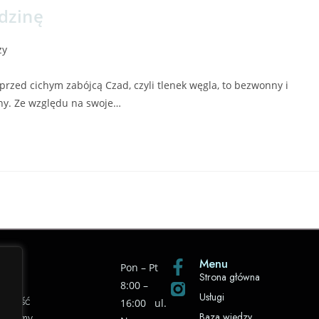
odzinę
zy
przed cichym zabójcą Czad, czyli tlenek węgla, to bezwonny i
ny. Ze względu na swoje…
Menu
Pon – Pt
Strona główna
8:00 –
Usługi
 jakość
16:00 ul.
k możemy
Baza wiedzy