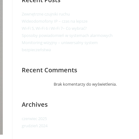
Zewnętrzne czujniki ruchu
Wideodomofony IP – czas na lepsze​
Wi-Fi 5, Wi-Fi 6 i Wi-Fi 7– Co wybrać?
Sposoby powiadomień w systemach alarmowych
Monitoring wizyjny – uniwersalny system
bezpieczeństwa
Recent Comments
Brak komentarzy do wyświetlenia.
Archives
czerwiec 2025
grudzień 2024