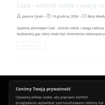
Czad – ochroń siebie i swoją r
Joanna Cyrek
19 grudnia, 2024
Baza Wied
Systemy alarmowe Czad - ochroń siebie i swoją rodzinę 
bezbarwny gaz, który może być śmiertelnie niebezpiecz
Czytaj Dalej
Cenimy Twoją prywatność
Używamy plików cookie, aby poprawić komfort
Innowacyjne rozwiązania, które podnoszą
przeglądania, wyświetlać spersonalizowane reklamy lub
życia – skontaktuj się z nami i odkryj, ja