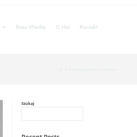
Baza Wiedzy
O Nas
Kontakt
>
bezpieczeństwo rodzinne
Szukaj
SZUKAJ
Recent Posts