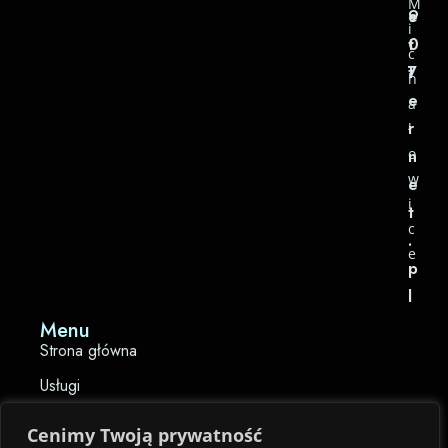
M
e
9
i
t
0
c
t
7
h
e
a
r
ł
o
n
w
e
i
t
c
.
e
p
l
Menu
Strona główna
Usługi
Baza wiedzy
Cenimy Twoją prywatność