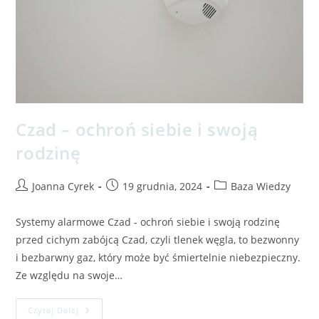
Czad – ochroń siebie i swoją
rodzinę
Joanna Cyrek
19 grudnia, 2024
Baza Wiedzy
Systemy alarmowe Czad - ochroń siebie i swoją rodzinę
przed cichym zabójcą Czad, czyli tlenek węgla, to bezwonny
i bezbarwny gaz, który może być śmiertelnie niebezpieczny.
Ze względu na swoje…
Czytaj Dalej