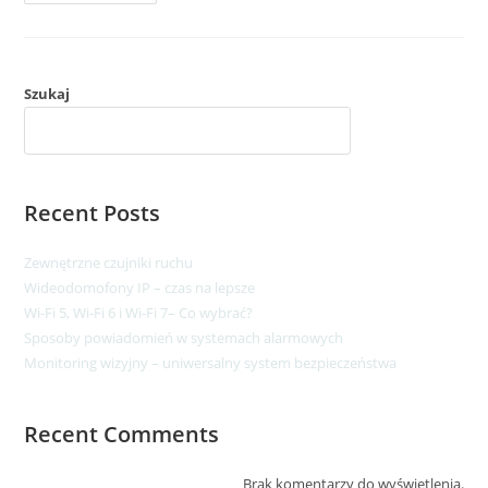
Szukaj
SZUKAJ
Recent Posts
Zewnętrzne czujniki ruchu
Wideodomofony IP – czas na lepsze​
Wi-Fi 5, Wi-Fi 6 i Wi-Fi 7– Co wybrać?
Sposoby powiadomień w systemach alarmowych
Monitoring wizyjny – uniwersalny system bezpieczeństwa
Recent Comments
Brak komentarzy do wyświetlenia.