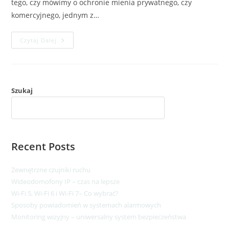
tego, czy mówimy o ochronie mienia prywatnego, czy
komercyjnego, jednym z…
Czytaj Dalej
Szukaj
SZUKAJ
Recent Posts
Zewnętrzne czujniki ruchu
Wideodomofony IP – czas na lepsze​
Wi-Fi 5, Wi-Fi 6 i Wi-Fi 7– Co wybrać?
Sposoby powiadomień w systemach alarmowych
Monitoring wizyjny – uniwersalny system bezpieczeństwa