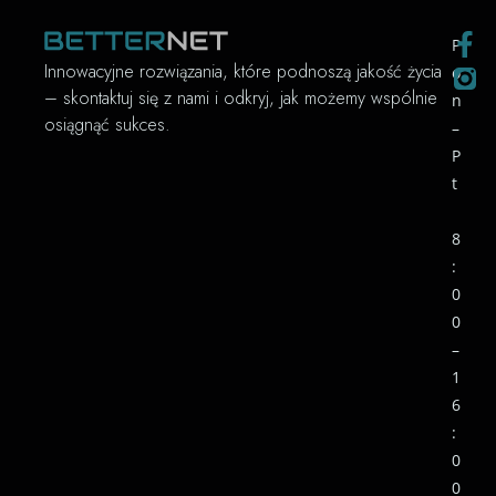
P
Innowacyjne rozwiązania, które podnoszą jakość życia
o
– skontaktuj się z nami i odkryj, jak możemy wspólnie
n
osiągnąć sukces.
–
P
t
8
:
0
0
–
1
6
:
0
0