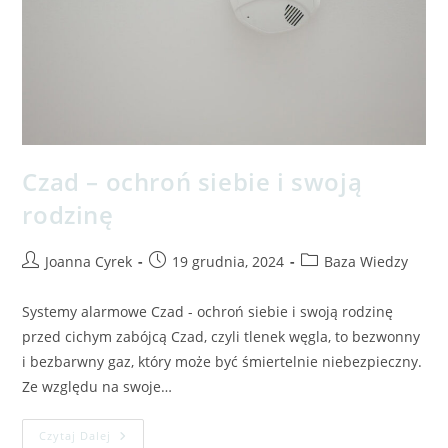
Czad – ochroń siebie i swoją
rodzinę
Joanna Cyrek
19 grudnia, 2024
Baza Wiedzy
Systemy alarmowe Czad - ochroń siebie i swoją rodzinę
przed cichym zabójcą Czad, czyli tlenek węgla, to bezwonny
i bezbarwny gaz, który może być śmiertelnie niebezpieczny.
Ze względu na swoje…
Czytaj Dalej