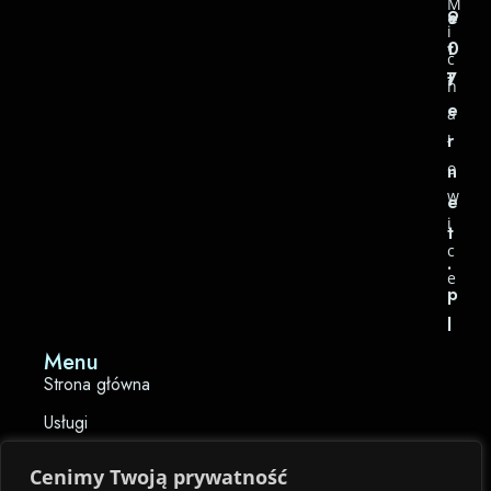
M
e
9
i
t
0
c
t
7
h
e
a
r
ł
o
n
w
e
i
t
c
.
e
p
l
Menu
Strona główna
Usługi
Baza wiedzy
Cenimy Twoją prywatność