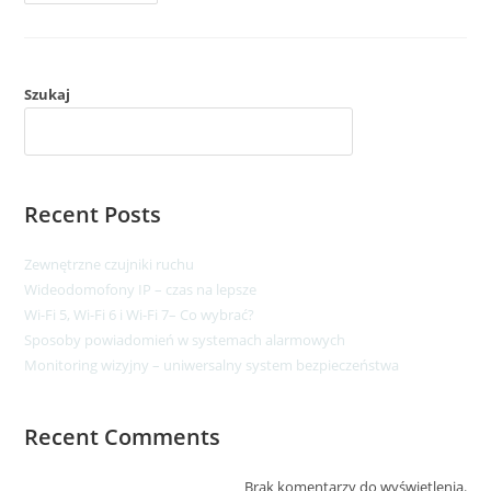
Szukaj
SZUKAJ
Recent Posts
Zewnętrzne czujniki ruchu
Wideodomofony IP – czas na lepsze​
Wi-Fi 5, Wi-Fi 6 i Wi-Fi 7– Co wybrać?
Sposoby powiadomień w systemach alarmowych
Monitoring wizyjny – uniwersalny system bezpieczeństwa
Recent Comments
Brak komentarzy do wyświetlenia.