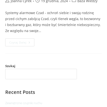
Joanna Cyrek
19 grudnia, 2024
Baza Wiedzy
Systemy alarmowe Czad - ochroń siebie i swoją rodzinę
przed cichym zabójcą Czad, czyli tlenek węgla, to bezwonny
i bezbarwny gaz, który może być śmiertelnie niebezpieczny.
Ze względu na swoje…
Czytaj Dalej
Szukaj
SZUKAJ
Recent Posts
Zewnętrzne czujniki ruchu