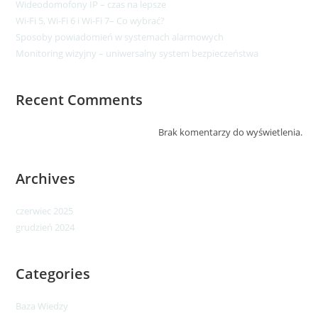
Wideodomofony IP – czas na lepsze​
Wi-Fi 5, Wi-Fi 6 i Wi-Fi 7– Co wybrać?
Sposoby powiadomień w systemach alarmowych
Monitoring wizyjny – uniwersalny system bezpieczeństwa
Recent Comments
Brak komentarzy do wyświetlenia.
Archives
czerwiec 2025
grudzień 2024
Categories
Baza Wiedzy