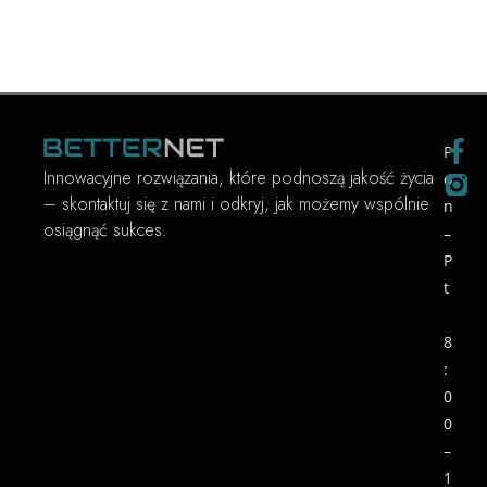
P
Innowacyjne rozwiązania, które podnoszą jakość życia
o
– skontaktuj się z nami i odkryj, jak możemy wspólnie
n
osiągnąć sukces.
–
P
t
8
:
0
0
–
1