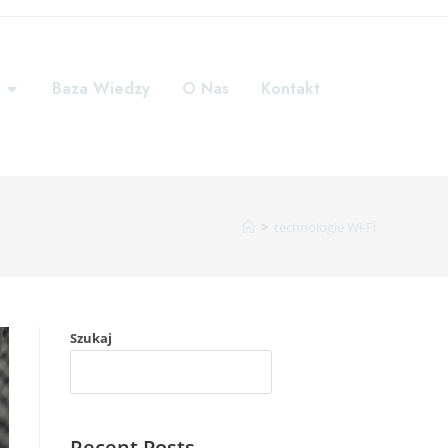
Baza Wiedzy
O Nas
Kontakt
>
technologie Wi-Fi
Szukaj
SZUKAJ
Recent Posts