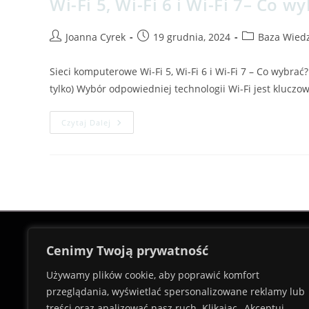
Wi-Fi 5, Wi-Fi 6 i Wi-Fi 7– Co w
Joanna Cyrek
19 grudnia, 2024
Baza Wied
Sieci komputerowe Wi-Fi 5, Wi-Fi 6 i Wi-Fi 7 – Co wybrać?
tylko) Wybór odpowiedniej technologii Wi-Fi jest kluczo
Czytaj Dalej
Cenimy Twoją prywatność
Używamy plików cookie, aby poprawić komfort
Innowacyjne rozwiązania, które podnoszą
przeglądania, wyświetlać spersonalizowane reklamy lub
życia – skontaktuj się z nami i odkryj, ja
treści oraz analizować nasz ruch. Klikając „Akceptuj