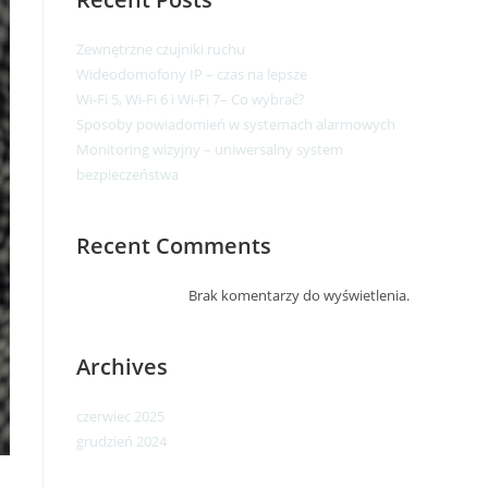
Zewnętrzne czujniki ruchu
Wideodomofony IP – czas na lepsze​
Wi-Fi 5, Wi-Fi 6 i Wi-Fi 7– Co wybrać?
Sposoby powiadomień w systemach alarmowych
Monitoring wizyjny – uniwersalny system
bezpieczeństwa
Recent Comments
Brak komentarzy do wyświetlenia.
Archives
czerwiec 2025
grudzień 2024