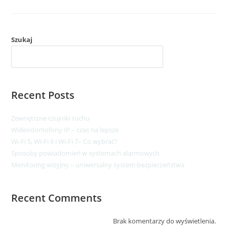
Szukaj
SZUKAJ
Recent Posts
Zewnętrzne czujniki ruchu
Wideodomofony IP – czas na lepsze​
Wi-Fi 5, Wi-Fi 6 i Wi-Fi 7– Co wybrać?
Sposoby powiadomień w systemach alarmowych
Monitoring wizyjny – uniwersalny system bezpieczeństwa
Recent Comments
Brak komentarzy do wyświetlenia.