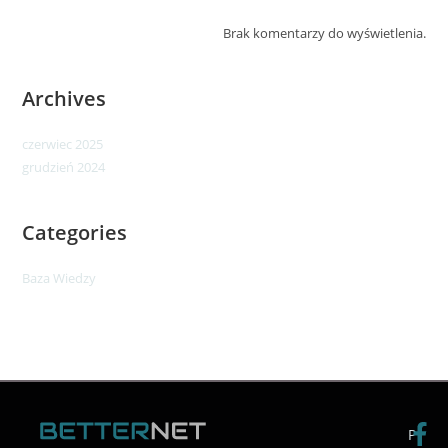
Brak komentarzy do wyświetlenia.
Archives
czerwiec 2025
grudzień 2024
Categories
Baza Wiedzy
P