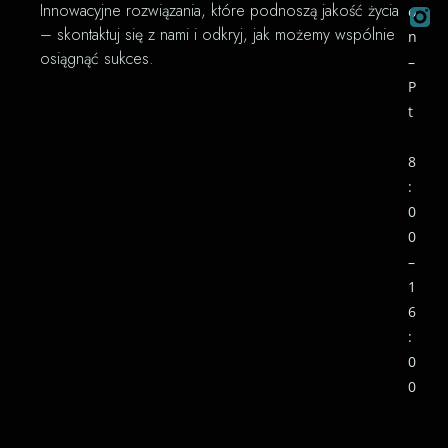
Innowacyjne rozwiązania, które podnoszą jakość życia
o
– skontaktuj się z nami i odkryj, jak możemy wspólnie
n
osiągnąć sukces.
–
P
t
8
:
0
0
–
1
6
:
0
0