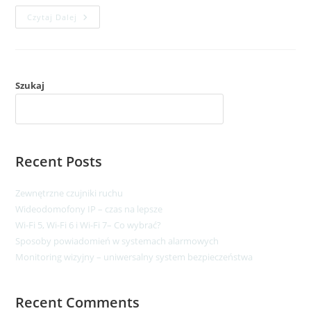
Czytaj Dalej
Szukaj
SZUKAJ
Recent Posts
Zewnętrzne czujniki ruchu
Wideodomofony IP – czas na lepsze​
Wi-Fi 5, Wi-Fi 6 i Wi-Fi 7– Co wybrać?
Sposoby powiadomień w systemach alarmowych
Monitoring wizyjny – uniwersalny system bezpieczeństwa
Recent Comments